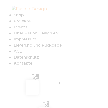
SHOP
Shop
PROJEKTE
Projekte
Events
EVENTS
Über Fusion Design e.V.
Impressum
ÜBER FUSION
Lieferung und Rückgabe
AGB
DESIGN E.V.
Datenschutz
Kontakte
IMPRESSUM
0
Sign in
LIEFERUNG UND
RÜCKGABE
0