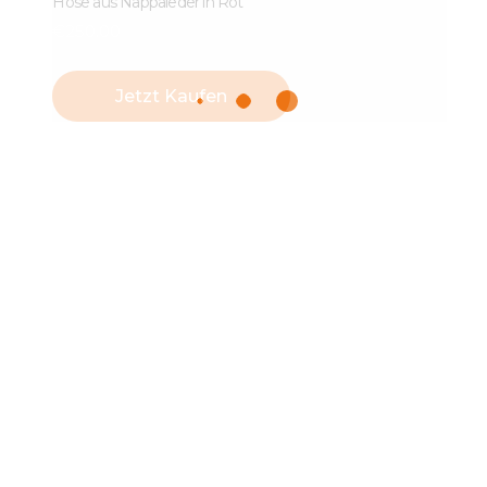
Hose aus Nappaleder in Rot
€
250
.
00
Jetzt Kaufen