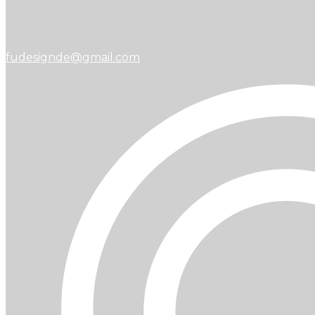
fudesignde@gmail.com