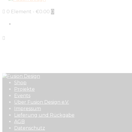
0 Element
-
€0.00
0
Sign in
Shop
Projekte
Events
Über Fusion Design e.V.
Impressum
Lieferung und Rückgabe
AGB
Datenschutz