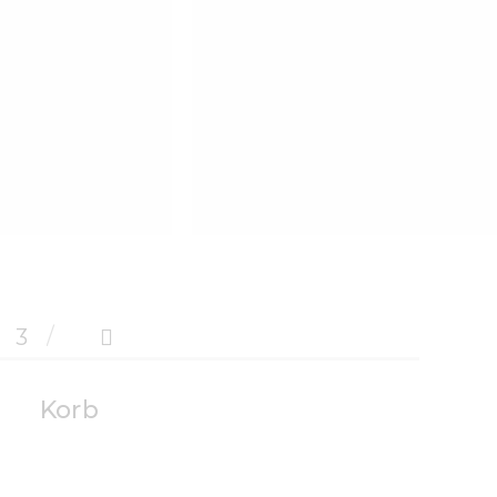
€
165
.
00
3
→
Korb