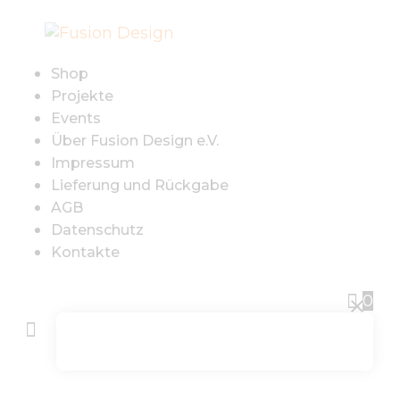
SHOP
PROJEKTE
Shop
Projekte
EVENTS
Events
Über Fusion Design e.V.
Impressum
ÜBER FUSION
Lieferung und Rückgabe
AGB
DESIGN E.V.
Datenschutz
Kontakte
IMPRESSUM
0
LIEFERUNG UND
RÜCKGABE