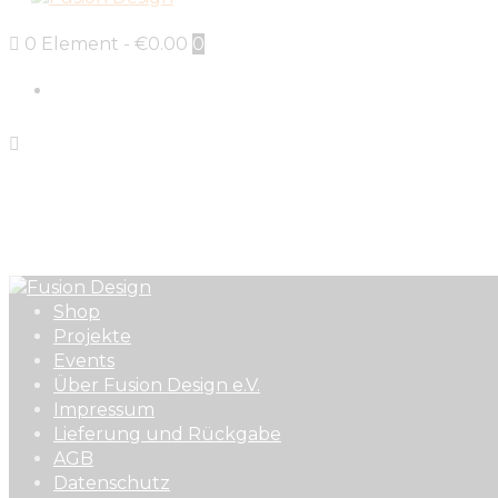
0 Element
-
€0.00
0
Sign in
Shop
Projekte
Events
Über Fusion Design e.V.
Impressum
Lieferung und Rückgabe
AGB
Datenschutz