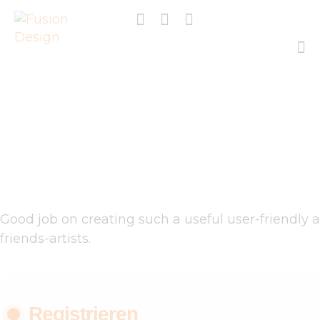
SHOP
PROJEKTE
Clara McFly
EVENTS
Home
Audio
Clara McFly
ÜBER FUSION
DESIGN E.V.
IMPRESSUM
Good job on creating such a useful user-friendly 
friends-artists.
LIEFERUNG UND
RÜCKGABE
Registrieren