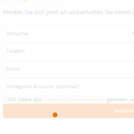
AGB
Melden Sie sich jetzt an und erhalten Sie vollen
DATENSCHUTZ
Vorname
KONTAKTE
Telefon
Email
Instagram Account (optional)
Ich habe die
Datenschutzrichtlinien
gelesen un
Registri