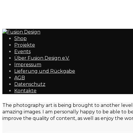
Kelly Blaser
Home
Images
Kelly Blaser
Shop
Projekte
Events
Über Fusion Design e.V.
Impressum
Lieferung und Rückgabe
AGB
Datenschutz
Kontakte
The photography art is being brought to another level,
amazing images. I am personally happy to be able to 
improve the quality of content, as well as enjoy the work