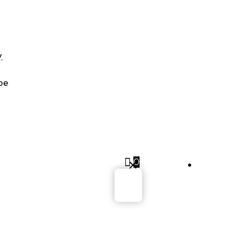
HOP
ROJEKTE
.
VENTS
be
BER FUSION
ESIGN E.V.
MPRESSUM
0
Sig
IEFERUNG UND
ÜCKGABE