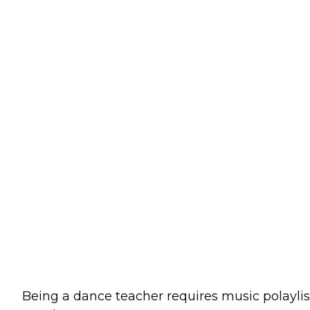
A
D
LaTonya Jones
K
Home
Audio
LaTonya Jones
Being a dance teacher requires music polaylist