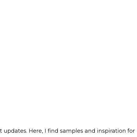
GB
ATENSCHUTZ
ONTAKTE
 updates. Here, I find samples and inspiration for