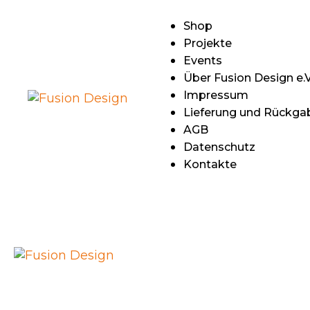
S
Shop
Projekte
P
Events
Über Fusion Design e.V
E
Impressum
Lieferung und Rückga
Ü
AGB
Datenschutz
D
Kontakte
I
L
R