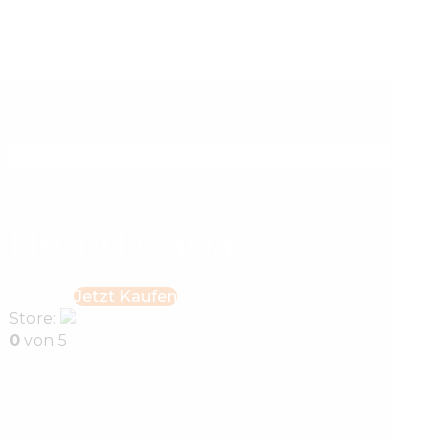
Hemd Gaga
€
165
.
00
Jetzt Kaufen
Store:
Nataliia Bielova Store
0
von 5