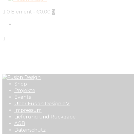
0 Element
-
€0.00
0
Sign in
Shop
Projekte
Events
Über Fusion Design e.V.
Impressum
Lieferung und Rückgabe
AGB
Datenschutz