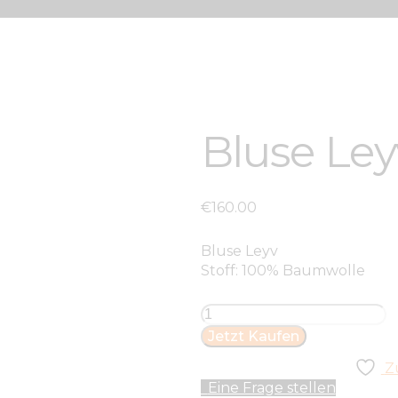
Bluse Ley
€
160
.
00
Bluse Leyv
Stoff: 100% Baumwolle
Bluse
Leyv
Jetzt Kaufen
Menge
Z
Eine Frage stellen