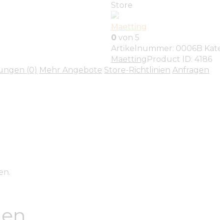
Store
Maetting
0
von 5
Artikelnummer:
0006B
Kat
Maetting
Product ID:
4186
ungen (0)
Mehr Angebote
Store-Richtlinien
Anfragen
en.
nen