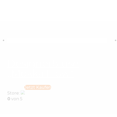
Designerbluse
„Mokka Flow“
€
165
.
00
Jetzt Kaufen
Store:
Nataliia Bielova Store
0
von 5