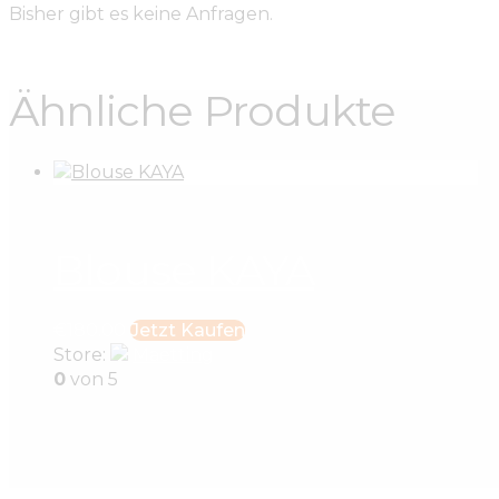
Bisher gibt es keine Anfragen.
Ähnliche Produkte
Blouse KAYA
€
180
.
00
Jetzt Kaufen
Store:
Maetting
0
von 5