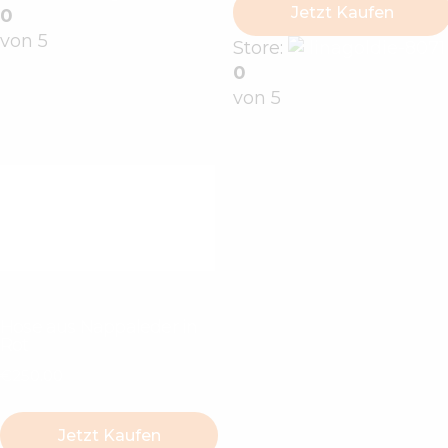
Jetzt Kaufen
0
von 5
Store:
linagoldie-8071
0
von 5
Hose aus Nappaleder in
Rot
€
250
.
00
Jetzt Kaufen