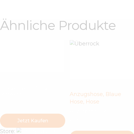
Ähnliche Produkte
Fließende Stoffhose in
Schwarz
Anzugshose
,
Blaue
Hose
,
Hose
€
150
.
00
Anzugshose Set
€
120
.
00
Jetzt Kaufen
Store:
linagoldie-8071