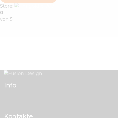
Store:
linagoldie-8071
0
von 5
Info
Kontakte