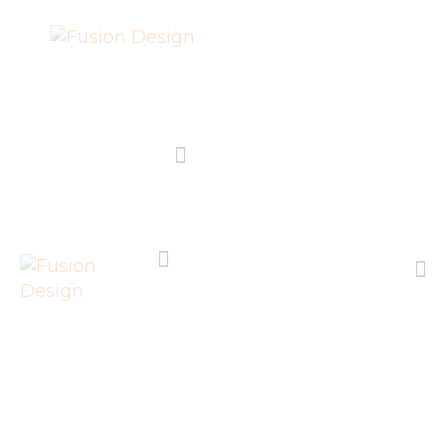
SHOP
PROJEKTE
EVENTS
ÜBER FUSION
DESIGN E.V.
IMPRESSUM
LIEFERUNG UND
Bluse KAYA
RÜCKGABE
Home
Alle Produkte
...
Bluse KAYA