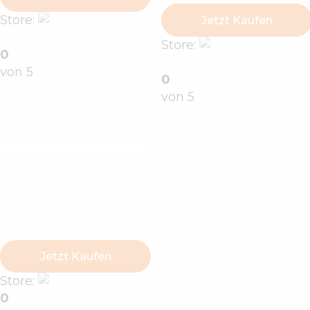
Store:
Nataliia
Jetzt Kaufen
Bielova Store
Store:
Nataliia
0
Bielova Store
von 5
0
von 5
Bluse TOPA
€
250
.
00
Jetzt Kaufen
Store:
Maetting
0