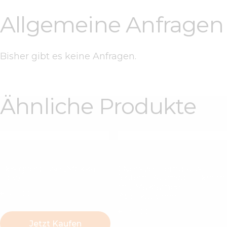
Allgemeine Anfragen
Bisher gibt es keine Anfragen.
Ähnliche Produkte
Designerbluse „Mokka
Oversize-Hemd aus
Flow“
festem Baumwoll-Denim
mit Makramee-
€
165
.
00
Applikationen
€
175
.
00
Jetzt Kaufen