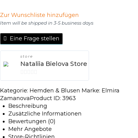
Zur Wunschliste hinzufügen
Item will be shipped in 3-5 business days
Eine Frage stellen
store
Nataliia Bielova Store
0
v
Kategorie:
Hemden & Blusen
Marke:
Elmira
Zamanova
Product ID:
3963
o
Beschreibung
n
Zusätzliche Informationen
5
Bewertungen (0)
Mehr Angebote
Store-Richtlinien