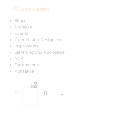
SHOP
PROJEKTE
Shop
Projekte
EVENTS
Events
Über Fusion Design e.V.
Impressum
ÜBER FUSION
Lieferung und Rückgabe
AGB
DESIGN E.V.
Datenschutz
Kontakte
IMPRESSUM
0
LIEFERUNG UND
Sign in
RÜCKGABE