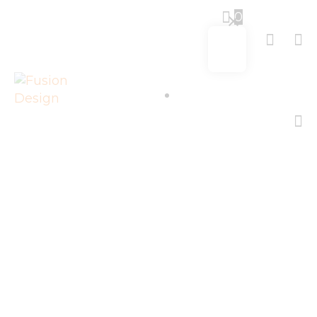
AGB
0
DATENSCHUTZ
KONTAKTE
Sign in
Elmira
Zamanova