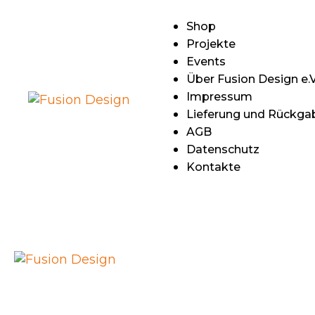
S
Shop
Projekte
P
Events
Über Fusion Design e.V
E
Impressum
Lieferung und Rückga
Ü
AGB
Datenschutz
D
Kontakte
I
L
R