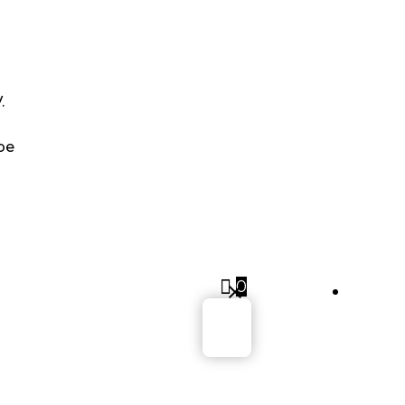
HOP
ROJEKTE
.
VENTS
be
BER FUSION
ESIGN E.V.
MPRESSUM
0
Sig
IEFERUNG UND
ÜCKGABE