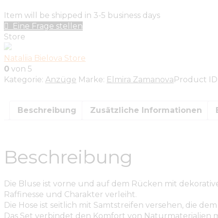
Item will be shipped in 3-5 business days
Eine Frage stellen
Store
Nataliia Bielova Store
0
von 5
Kategorie:
Anzüge
Marke:
Elmira Zamanova
Product ID
Beschreibung
Zusätzliche Informationen
Beschreibung
Die Bluse ist vorne und auf dem Rücken mit dekorativ
Raffinesse und Charakter verleiht.
Die Hose ist seitlich mit Samtstreifen versehen, die 
Das Set verbindet den Komfort von Naturmaterialien mi