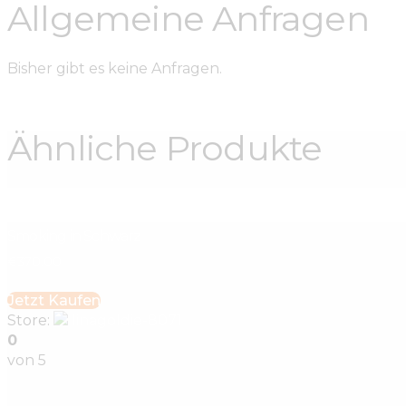
Allgemeine Anfragen
Bisher gibt es keine Anfragen.
Ähnliche Produkte
Smoking in Schwarz
€
370
.
00
Jetzt Kaufen
Store:
linagoldie-8071
0
von 5