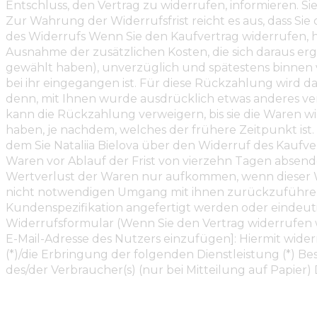
Entschluss, den Vertrag zu widerrufen, informieren. S
Zur Wahrung der Widerrufsfrist reicht es aus, dass Si
des Widerrufs Wenn Sie den Kaufvertrag widerrufen, hat 
Ausnahme der zusätzlichen Kosten, die sich daraus erg
gewählt haben), unverzüglich und spätestens binnen 
bei ihr eingegangen ist. Für diese Rückzahlung wird d
denn, mit Ihnen wurde ausdrücklich etwas anderes ver
kann die Rückzahlung verweigern, bis sie die Waren w
haben, je nachdem, welches der frühere Zeitpunkt ist
dem Sie Nataliia Bielova über den Widerruf des Kaufve
Waren vor Ablauf der Frist von vierzehn Tagen absen
Wertverlust der Waren nur aufkommen, wenn dieser W
nicht notwendigen Umgang mit ihnen zurückzuführen is
Kundenspezifikation angefertigt werden oder eindeuti
Widerrufsformular (Wenn Sie den Vertrag widerrufen wol
E-Mail-Adresse des Nutzers einzufügen]: Hiermit wider
(*)/die Erbringung der folgenden Dienstleistung (*) Be
des/der Verbraucher(s) (nur bei Mitteilung auf Papier)