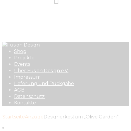
Designerkostüm
„Olive Garden“
Home
Alle Produkte
...
Designerkostüm „Olive Garden“
Shop
Projekte
Events
Über Fusion Design e.V.
Impressum
Lieferung und Rückgabe
AGB
Datenschutz
Kontakte
Startseite
Anzüge
Designerkostüm „Olive Garden“