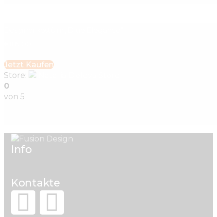
Designerkostüm „Blue Elegance“
€
185
.
00
Jetzt Kaufen
Store:
Nataliia Bielova Store
0
von 5
Info
Kontakte