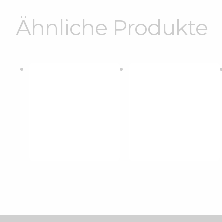
Ähnliche Produkte
Design-Anzug
Aus
Designerkostüm
Federleichtem
„Green Harmony“
Stoff
€
175
.
00
€
165
.
00