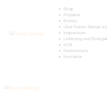
S
Shop
Projekte
P
Events
Über Fusion Design e.V
E
Impressum
Lieferung und Rückga
Ü
AGB
Datenschutz
D
Kontakte
I
L
R