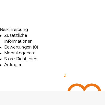
Moderner,
asymmetrischer
Rock aus dichtem
Mischgewebe.
Beschreibung
Zusätzliche
Informationen
Designrock
Bewertungen (0)
„Asym
Mehr Angebote
Noir“
Jetzt Kaufen
Store-Richtlinien
Menge
Anfragen