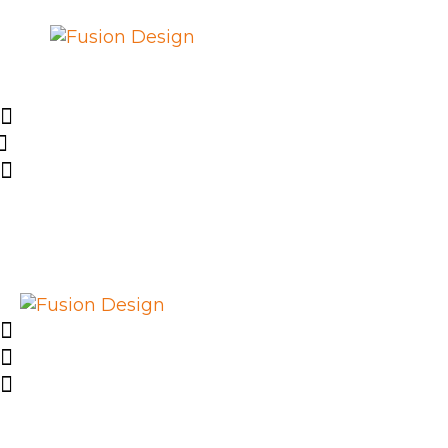
SHOP
PROJEKTE
EVENTS
ÜBER FUSION
DESIGN E.V.
IMPRESSUM
LIEFERUNG UND
RÜCKGABE