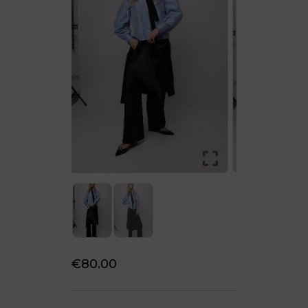
€
80
.
00