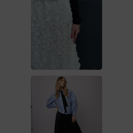
Spitzenrock Mit 3D-
Blumenapplikationen
€
85
.
00
Anzugshose Set