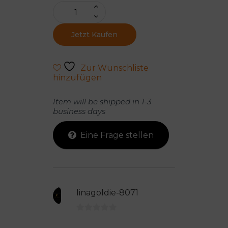
Jetzt Kaufen
Zur Wunschliste
hinzufügen
Item will be shipped in 1-3
business days
Eine Frage stellen
linagoldie-8071
0