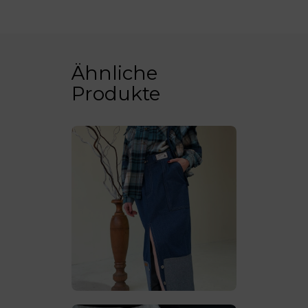
Ähnliche
Produkte
Rock Dafi
€
155
.
00