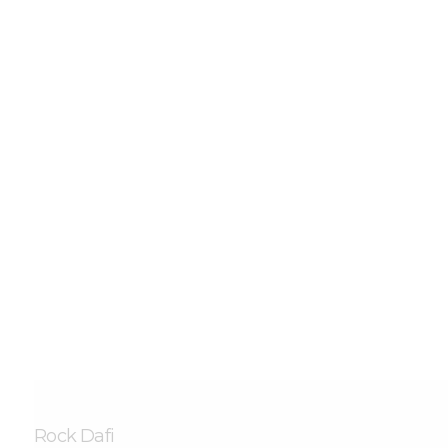
AGB
DATENSCHUTZ
KONTAKTE
Rock Dafi