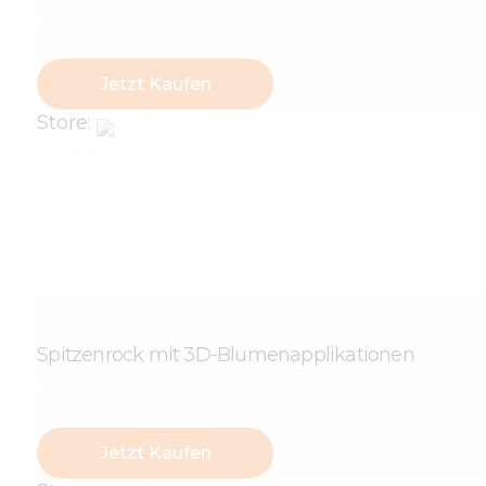
€
155
.
00
Jetzt Kaufen
Store:
Nataliia Bielova Store
0
v
o
n
5
Spitzenrock mit 3D-Blumenapplikationen
€
85
.
00
Jetzt Kaufen