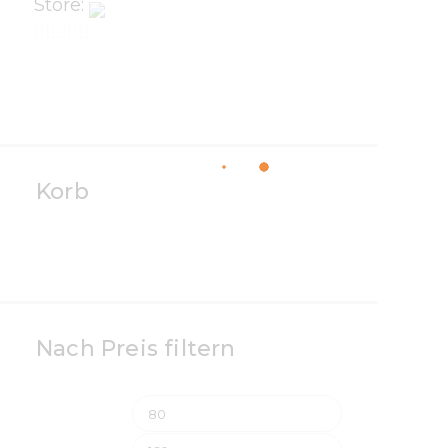
Store:
Nataliia Bielova Store
0
v
o
n
5
Korb
Nach Preis filtern