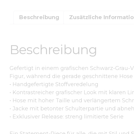
Beschreibung
Zusätzliche Informati
Beschreibung
Gefertigt in einem grafischen Schwarz-Grau-Verl
Figur, während die gerade geschnittene Hose 
• Handgefertigte Stoffveredelung
• Kontrastreicher grafischer Look mit klaren Li
• Hose mit hoher Taille und verlängertem Schn
• Jacke mit betonter Schulterpartie und abn
• Exklusiver Release: streng limitierte Serie
Ein Statement-Piece für alle, die mit Stil und