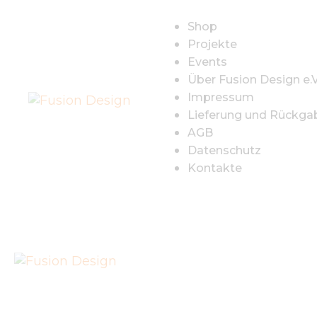
S
Shop
Projekte
P
Events
Über Fusion Design e.V
E
Impressum
Lieferung und Rückga
Ü
AGB
Datenschutz
D
Kontakte
I
L
R