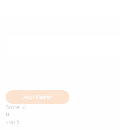
Designerkostüm „Green Harmony“
€
175
.
00
Jetzt Kaufen
Store:
Nataliia Bielova Store
0
von 5