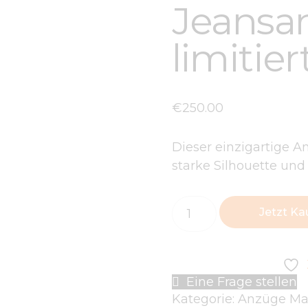
Jeansa
limitie
€
250
.
00
Dieser einzigartige An
starke Silhouette und
Jetzt Ka
Eine Frage stellen
Kategorie:
Anzüge
Ma