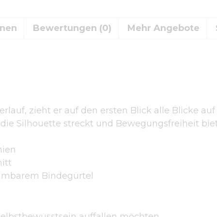
onen
Bewertungen (0)
Mehr Angebote
auf, zieht er auf den ersten Blick alle Blicke auf s
die Silhouette streckt und Bewegungsfreiheit biet
nien
itt
ehmbarem Bindegürtel
 Selbstbewusstsein auffallen möchten.