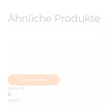
Ähnliche Produkte
Smoking in Schwarz
€
370
.
00
Jetzt Kaufen
Store:
linagoldie-8071
0
von 5