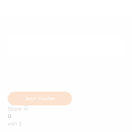
Design-Anzug aus federleichtem Stoff
€
165
.
00
Jetzt Kaufen
Store:
Nataliia Bielova Store
0
von 5