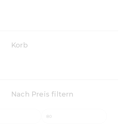
Korb
Nach Preis filtern
Min.
Max.
Preis
Preis