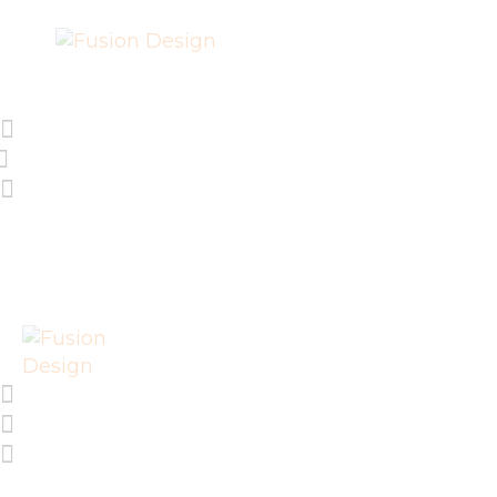
SHOP
PROJEKTE
EVENTS
ÜBER FUSION
DESIGN E.V.
IMPRESSUM
LIEFERUNG UND
RÜCKGABE