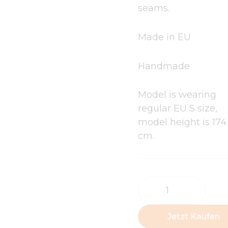
seams.
Made in EU
Handmade
Model is wearing
regular EU S size,
model height is 174
cm.
Snood
Knit
Vest
Jetzt Kaufen
Truffle