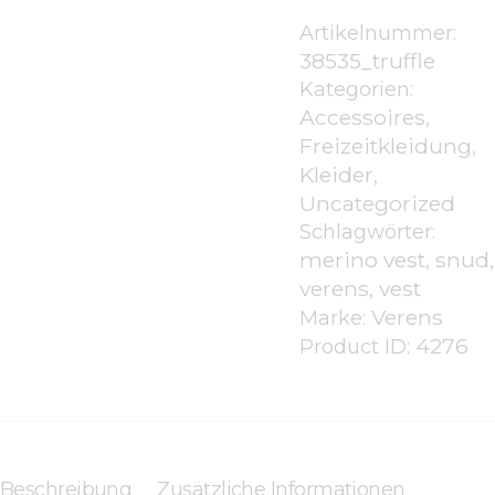
v
Artikelnummer:
38535_truffle
o
Kategorien:
n
Accessoires
,
5
Freizeitkleidung
,
Kleider
,
Uncategorized
Schlagwörter:
merino vest
snud
,
,
verens
vest
,
Verens
Marke:
4276
Product ID:
Beschreibung
Zusätzliche Informationen