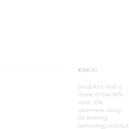
Truffle
Home
Alle Produkte
...
Snood Knit Vest Truffle
€
98
.
00
Snud Knit Vest is
made of fine 90%
wool, 10%
cashmere, using
3D knitting
technology without