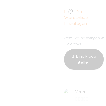
Menge
Zur
Wunschliste
hinzufügen
Item will be shipped in
1-2 weeks
Eine Frage
stellen
Verens
0