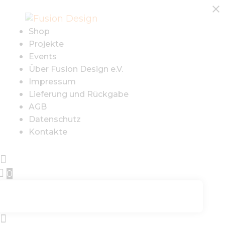
SHOP
Shop
PROJEKTE
Projekte
Events
EVENTS
Über Fusion Design e.V.
Impressum
ÜBER FUSION
Lieferung und Rückgabe
AGB
DESIGN E.V.
Datenschutz
Kontakte
IMPRESSUM
0
LIEFERUNG UND
RÜCKGABE