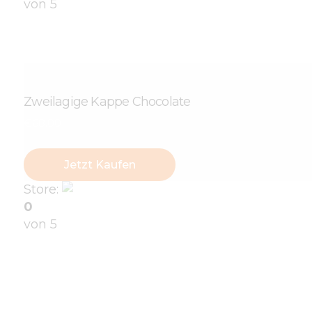
von 5
Zweilagige Kappe Chocolate
€
68
.
00
Jetzt Kaufen
Store:
Verens
0
von 5