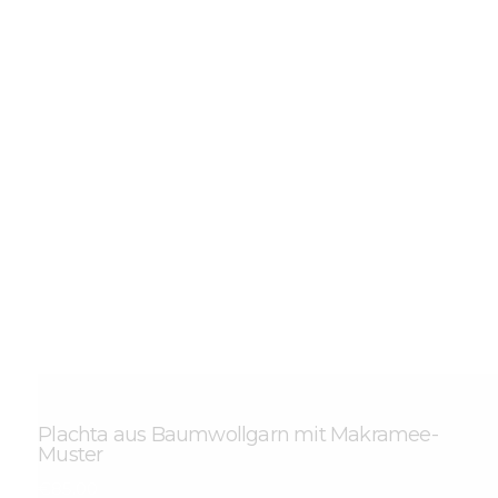
AGB
DATENSCHUTZ
KONTAKTE
Plachta aus Baumwollgarn mit Makramee-
Muster
€
85
.
00