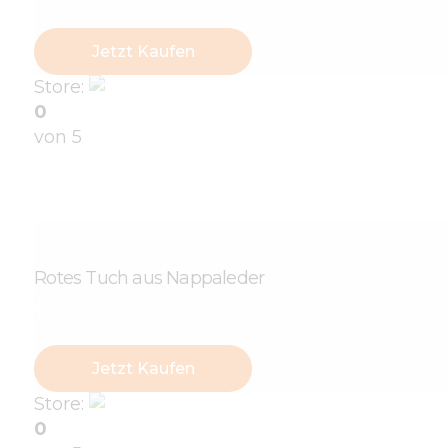
Jetzt Kaufen
Store:
Nataliia Bielova Store
0
von 5
Rotes Tuch aus Nappaleder
€
100
.
00
Jetzt Kaufen
Store:
linagoldie-8071
0