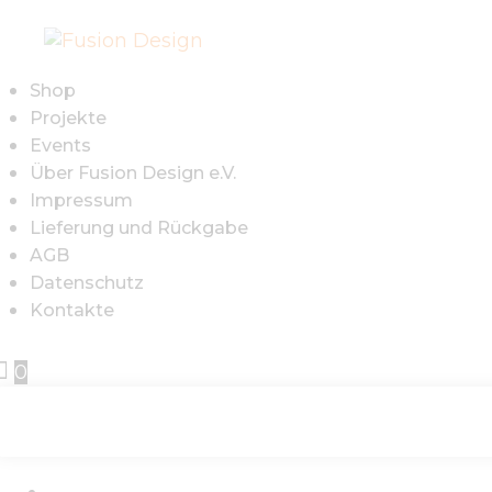
S
P
Shop
Projekte
E
Events
Über Fusion Design e.V.
Impressum
Ü
Lieferung und Rückgabe
AGB
D
Datenschutz
Kontakte
I
0
L
R