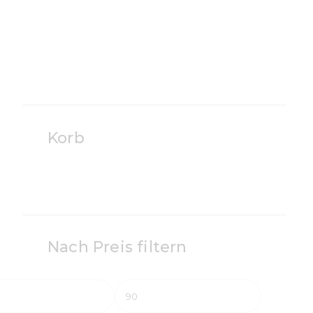
Korb
Nach Preis filtern
Min.
Max.
Preis
Preis