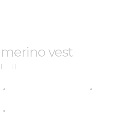
merino vest
€
98
.
00
€
98
.
00
€
98
.
00