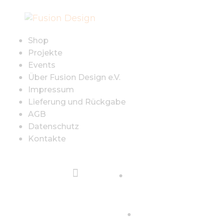
SHOP
PROJEKTE
Shop
Projekte
EVENTS
Events
Über Fusion Design e.V.
Impressum
ÜBER FUSION
Lieferung und Rückgabe
AGB
DESIGN E.V.
Datenschutz
Kontakte
IMPRESSUM
LIEFERUNG UND
Sign in
RÜCKGABE