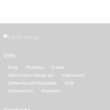
n
5
Info
Shop
Projekte
Events
Über Fusion Design e.V.
Impressum
Lieferung und Rückgabe
AGB
Datenschutz
Kontakte