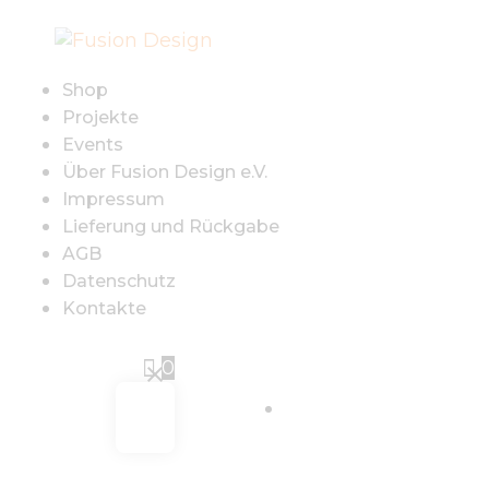
SHOP
PROJEKTE
Shop
Projekte
EVENTS
Events
Über Fusion Design e.V.
Impressum
ÜBER FUSION
Lieferung und Rückgabe
AGB
DESIGN E.V.
Datenschutz
Kontakte
IMPRESSUM
0
LIEFERUNG UND
Sign in
RÜCKGABE