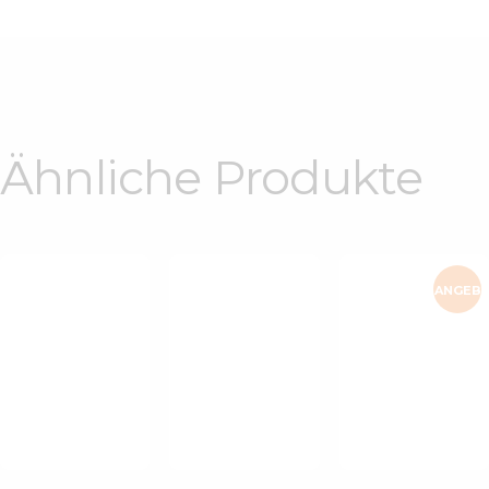
Ähnliche Produkte
ANGEB
Kleid Mit
Hoher Taille
OT!
Snood Knit
Designerkleid
Und
Vest Truffle
„Color Flow“
Knöpfen
€
89
.
00
€
98
.
00
€
95
.
00
€
49
.
00