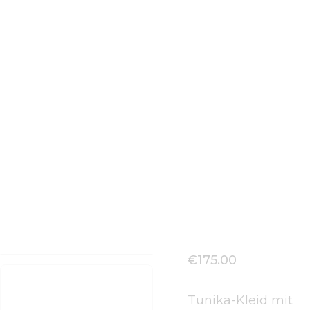
ethnischem
Muster
Home
Alle Produkte
...
Tunika-Kleid mit ethnischem Muster
€
175
.
00
Tunika-Kleid mit