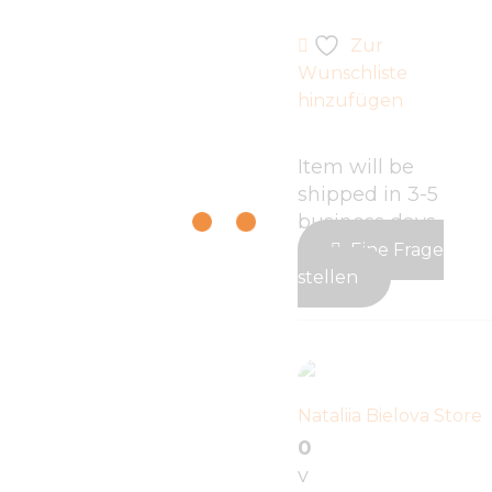
Zur
Wunschliste
hinzufügen
Item will be
shipped in 3-5
business days
Eine Frage
stellen
Nataliia Bielova Store
0
v