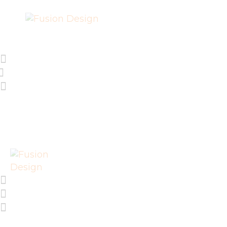
SHOP
PROJEKTE
EVENTS
ÜBER FUSION
DESIGN E.V.
IMPRESSUM
LIEFERUNG UND
RÜCKGABE