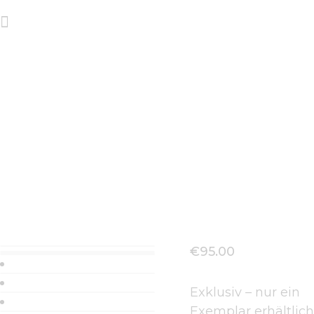
AGB
Designerkleid
DATENSCHUTZ
„Urban Flame“
KONTAKTE
Home
Alle Produkte
...
Designerkleid „Urban Flame“
€
95
.
00
Exklusiv – nur ein
Exemplar erhältlich