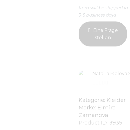
Item will be shipped in
3-5 business days
Eine Frage
stellen
Nataliia Bielova 
0
v
Kleider
Kategorie:
Elmira
o
Marke:
Zamanova
n
3935
Product ID:
5