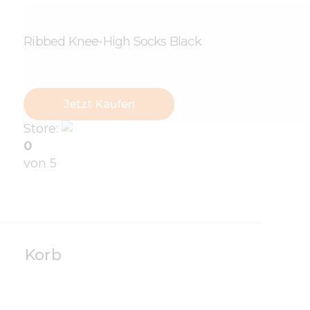
Ribbed Knee-High Socks Black
€
98
.
00
Jetzt Kaufen
Store:
Verens
0
von 5
Korb