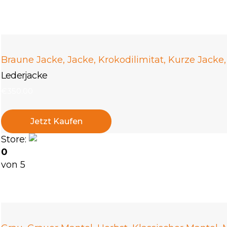
Braune Jacke
,
Jacke
,
Krokodilimitat
,
Kurze Jacke
Lederjacke
€
350
.
00
Jetzt Kaufen
Store:
linagoldie-8071
0
von 5