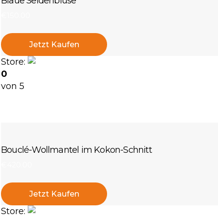
Blaue Seidenbluse
€
150
.
00
Jetzt Kaufen
Store:
linagoldie-8071
0
von 5
Bouclé-Wollmantel im Kokon-Schnitt
€
420
.
00
Jetzt Kaufen
Store:
linagoldie-8071