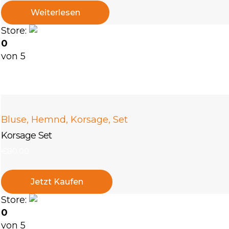
Weiterlesen
Store:
Nataliia Bielova Store
0
von 5
Bluse
,
Hemnd
,
Korsage
,
Set
Korsage Set
€
80
.
00
Jetzt Kaufen
Store:
linagoldie-8071
0
von 5