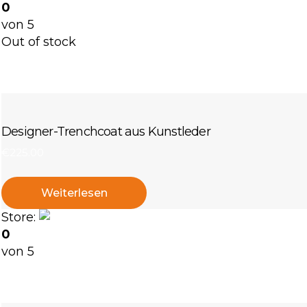
0
von 5
Out of stock
Designer-Trenchcoat aus Kunstleder
€
225
.
00
Weiterlesen
Store:
Nataliia Bielova Store
0
von 5