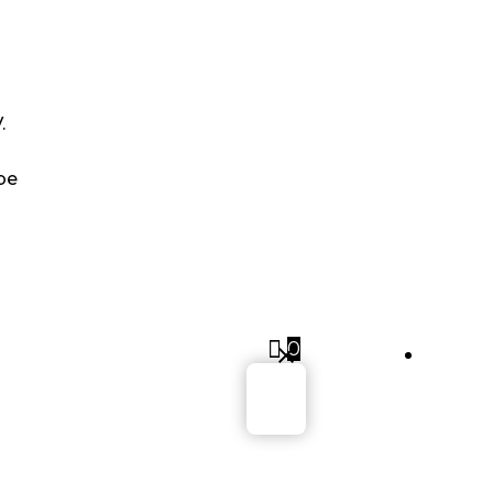
HOP
ROJEKTE
.
VENTS
be
BER FUSION
ESIGN E.V.
MPRESSUM
0
Sig
IEFERUNG UND
ÜCKGABE