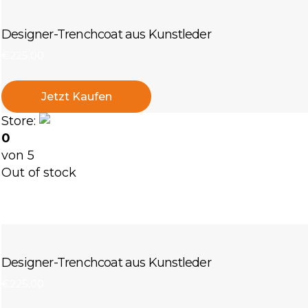
Designer-Trenchcoat aus Kunstleder
€
225
.
00
Jetzt Kaufen
Store:
Nataliia Bielova Store
0
von 5
Out of stock
Designer-Trenchcoat aus Kunstleder
€
225
.
00