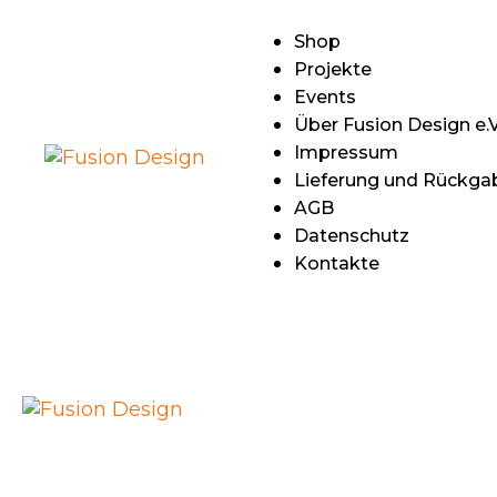
S
Shop
Projekte
P
Events
Über Fusion Design e.V
E
Impressum
Lieferung und Rückga
Ü
AGB
Datenschutz
D
Kontakte
I
L
R