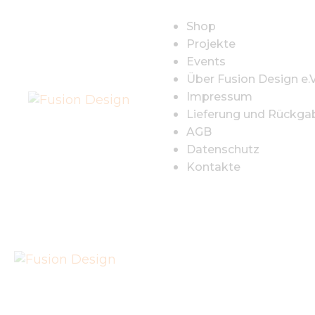
S
Shop
Projekte
P
Events
Über Fusion Design e.V
E
Impressum
Lieferung und Rückga
Ü
AGB
Datenschutz
D
Kontakte
I
L
R