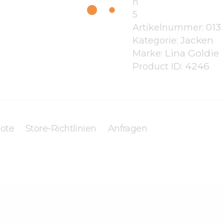
n
5
013
Artikelnummer:
Jacken
Kategorie:
Lina Goldie
Marke:
4246
Product ID:
ote
Store-Richtlinien
Anfragen