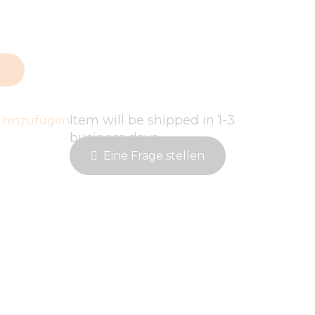
Item will be shipped in 1-3
 hinzufügen
business days
Eine Frage stellen