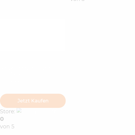
Strukturierter Blazer in
Schwarz
€
290
.
00
Jetzt Kaufen
Store:
linagoldie-8071
0
von 5