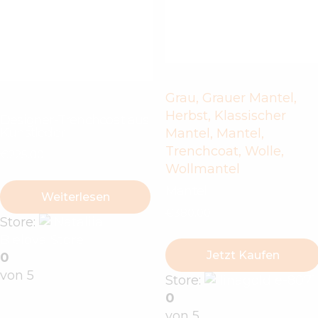
Grau
,
Grauer Mantel
,
Herbst
,
Klassischer
Designer-Trenchcoat aus
Kunstleder
Mantel
,
Mantel
,
Trenchcoat
,
Wolle
,
€
225
.
00
Wollmantel
Mantel
Weiterlesen
€
380
.
00
Store:
Nataliia
Bielova Store
Jetzt Kaufen
0
von 5
Store:
linagoldie-8071
0
von 5