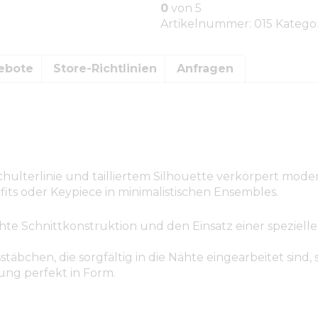
0
von 5
Artikelnummer:
015
Kategor
ebote
Store-Richtlinien
Anfragen
Schulterlinie und tailliertem Silhouette verkörpert mod
fits oder Keypiece in minimalistischen Ensembles.
te Schnittkonstruktion und den Einsatz einer speziellen
bchen, die sorgfältig in die Nähte eingearbeitet sind, s
ung perfekt in Form.