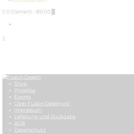
0 Element
-
€0.00
0
Sign in
Strukturierter Blaz
Home
Alle Produkte
...
Strukturierter Blazer in Schwarz
Shop
Projekte
Events
Über Fusion Design e.V.
Impressum
Lieferung und Rückgabe
AGB
Datenschutz