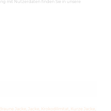
ng mit Nutzerdaten finden Sie in unsere
Braune Jacke
,
Jacke
,
Krokodilimitat
,
Kurze Jacke
,