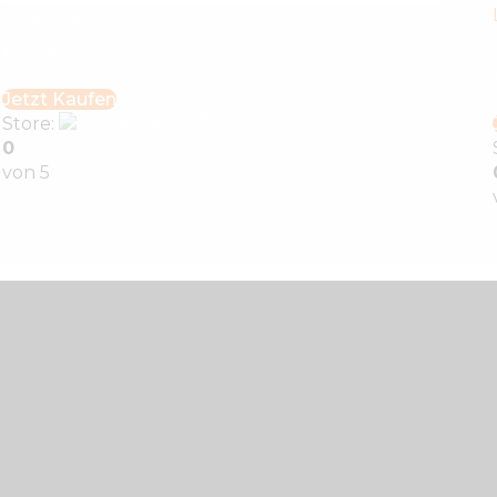
Weißer Mantel
€
220
.
00
Jetzt Kaufen
Store:
linagoldie-8071
0
von 5