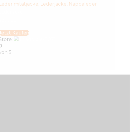
Lederimitatjacke
,
Lederjacke
,
Nappaleder
Lederjacke
€
350
.
00
Jetzt Kaufen
Store:
linagoldie-8071
0
von 5