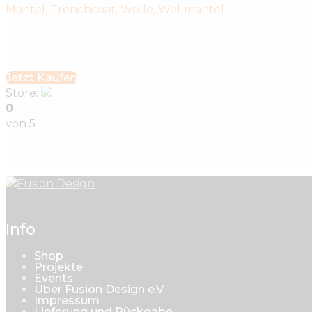
Mantel
,
Trenchcoat
,
Wolle
,
Wollmantel
Mantel
€
380
.
00
Jetzt Kaufen
Store:
linagoldie-8071
0
von 5
Info
Shop
Projekte
Events
Über Fusion Design e.V.
Impressum
Lieferung und Rückgabe