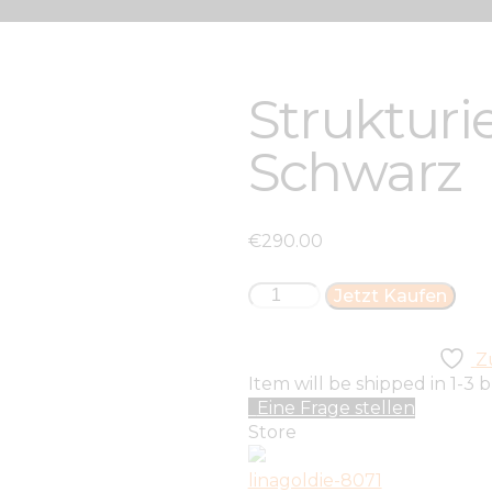
Strukturie
Schwarz
€
290
.
00
Strukturierter
Jetzt Kaufen
Blazer
in
Z
Schwarz
Item will be shipped in 1-3 
Menge
Eine Frage stellen
Store
linagoldie-8071