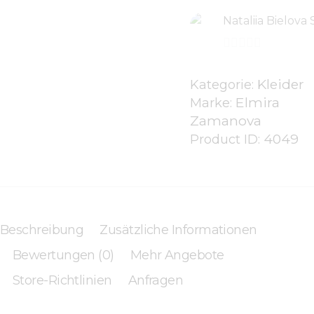
Nataliia Bielova 
0
v
Kleider
Kategorie:
Elmira
o
Marke:
Zamanova
n
4049
Product ID:
5
Beschreibung
Zusätzliche Informationen
Bewertungen (0)
Mehr Angebote
Store-Richtlinien
Anfragen