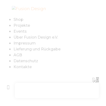
SHOP
PROJEKTE
Shop
Projekte
EVENTS
Events
Über Fusion Design e.V.
Impressum
ÜBER FUSION
Lieferung und Rückgabe
AGB
DESIGN E.V.
Datenschutz
Kontakte
IMPRESSUM
0
LIEFERUNG UND
RÜCKGABE