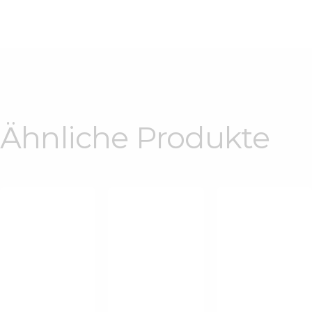
Ähnliche Produkte
Leinenkleid
Mit
Leinenkleid
Tunika-
Statement-
Aus Der
Kleid Mit
Ärmeln Und
Limitierten
Ethnischem
Falten-
Kollektion
Muster
Details
€
165
.
00
€
175
.
00
€
165
.
00