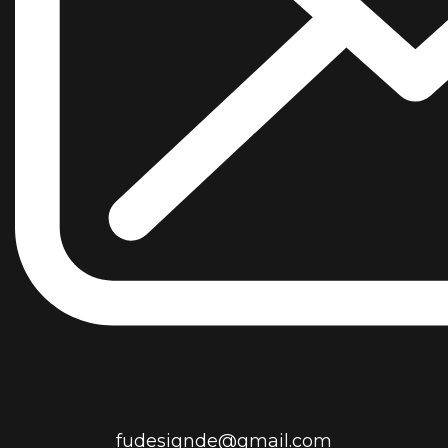
fudesignde@gmail.com