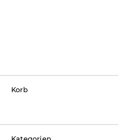
IMPRESSUM
LIEFERUNG UND
RÜCKGABE
AGB
DATENSCHUTZ
Korb
KONTAKTE
Kategorien