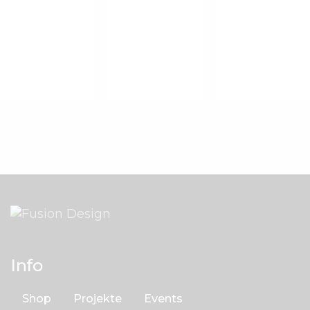
Mit
Snood Knit
Makramee-
Kniestrümpfe
Vest Truffle
Muster
Red
€
98
.
00
€
85
.
00
€
98
.
00
Info
Shop
Projekte
Events