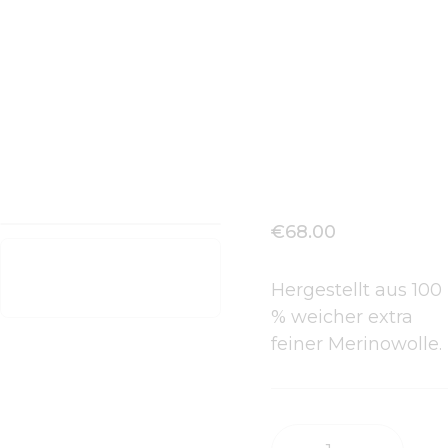
Zweilagige Kappe Chocolate
€
68
.
00
Hergestellt aus 100
% weicher extra
feiner Merinowolle.