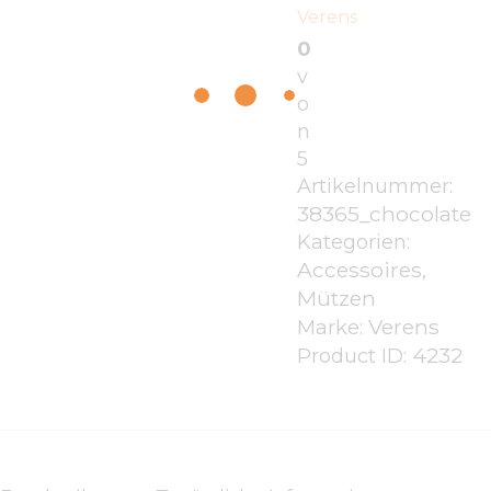
Verens
0
v
o
n
5
Artikelnummer:
38365_chocolate
Kategorien:
Accessoires
,
Mützen
Verens
Marke:
4232
Product ID: