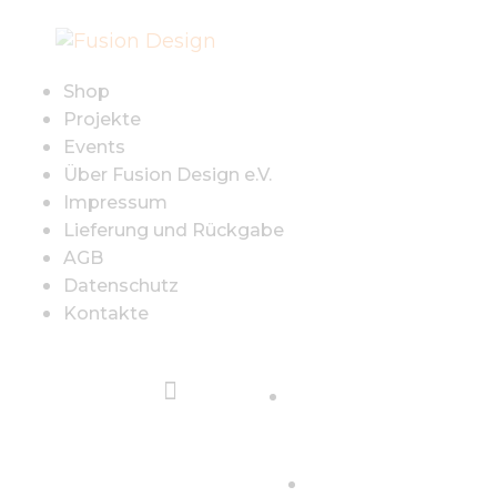
SHOP
PROJEKTE
Shop
Projekte
EVENTS
Events
Über Fusion Design e.V.
Impressum
ÜBER FUSION
Lieferung und Rückgabe
AGB
DESIGN E.V.
Datenschutz
Kontakte
IMPRESSUM
LIEFERUNG UND
Sign in
RÜCKGABE