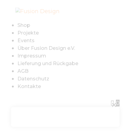
SHOP
PROJEKTE
Shop
Projekte
EVENTS
Events
Über Fusion Design e.V.
Impressum
ÜBER FUSION
Lieferung und Rückgabe
AGB
DESIGN E.V.
Datenschutz
Kontakte
IMPRESSUM
0
LIEFERUNG UND
RÜCKGABE