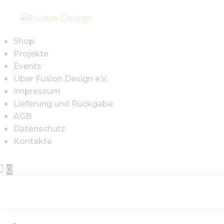
S
P
Shop
Projekte
E
Events
Über Fusion Design e.V.
Impressum
Ü
Lieferung und Rückgabe
AGB
D
Datenschutz
Kontakte
I
0
L
R