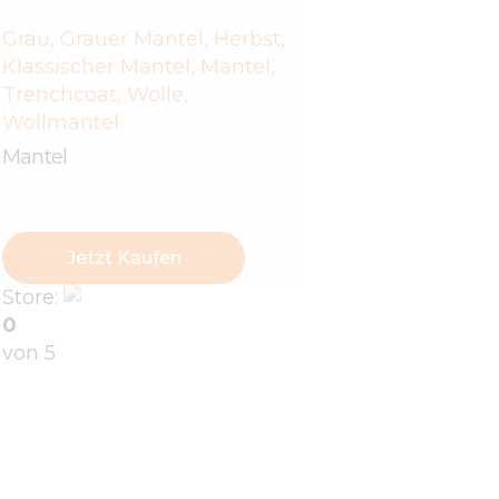
Grau
,
Grauer Mantel
,
Herbst
,
Klassischer Mantel
,
Mantel
,
Trenchcoat
,
Wolle
,
Wollmantel
Mantel
€
380
.
00
Jetzt Kaufen
Store:
linagoldie-8071
0
von 5