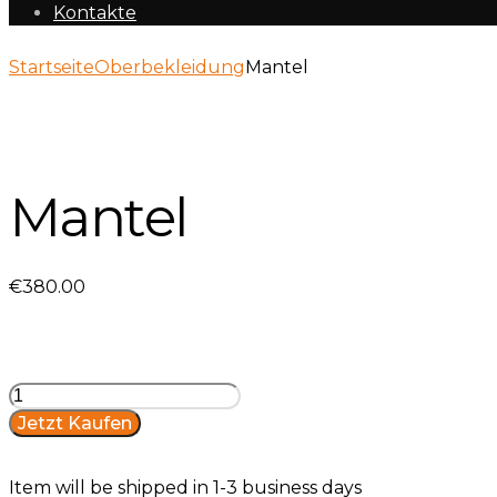
Kontakte
Startseite
Oberbekleidung
Mantel
Mantel
€
380
.
00
Mantel
Menge
Jetzt Kaufen
Item will be shipped in 1-3 business days