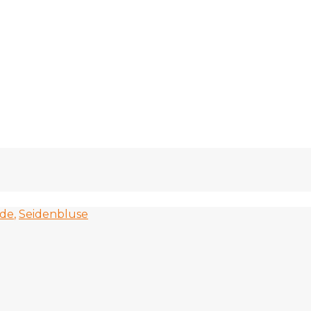
ide
,
Seidenbluse