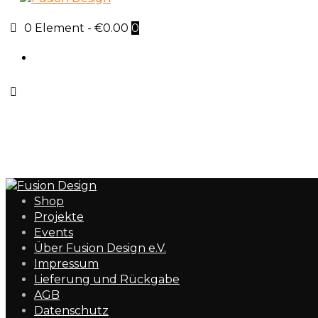
0 Element
-
€0.00
0
Sign in
Shop
Projekte
Events
Über Fusion Design e.V.
Impressum
Lieferung und Rückgabe
AGB
Datenschutz