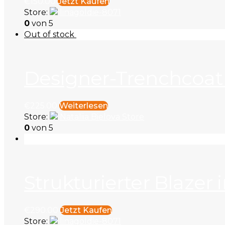
€
150
.
00
Jetzt Kaufen
Store:
linagoldie-8071
0
von 5
Out of stock
Designer-Trenchcoat
€
225
.
00
Weiterlesen
Store:
Nataliia Bielova Store
0
von 5
Strukturierter Blazer
€
290
.
00
Jetzt Kaufen
Store:
linagoldie-8071