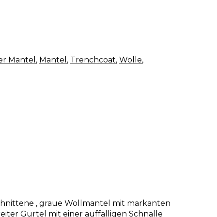
her Mantel
,
Mantel
,
Trenchcoat
,
Wolle
,
schnittene , graue Wollmantel mit markanten
iter Gürtel mit einer auffälligen Schnalle