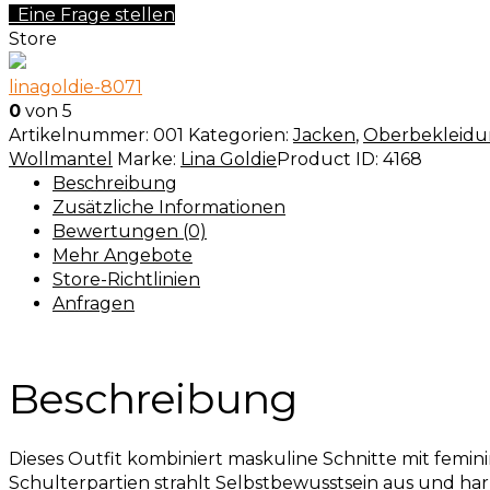
Eine Frage stellen
Store
linagoldie-8071
0
von 5
Artikelnummer:
001
Kategorien:
Jacken
,
Oberbekleid
Wollmantel
Marke:
Lina Goldie
Product ID:
4168
Beschreibung
Zusätzliche Informationen
Bewertungen (0)
Mehr Angebote
Store-Richtlinien
Anfragen
Beschreibung
Dieses Outfit kombiniert maskuline Schnitte mit femi
Schulterpartien strahlt Selbstbewusstsein aus und har