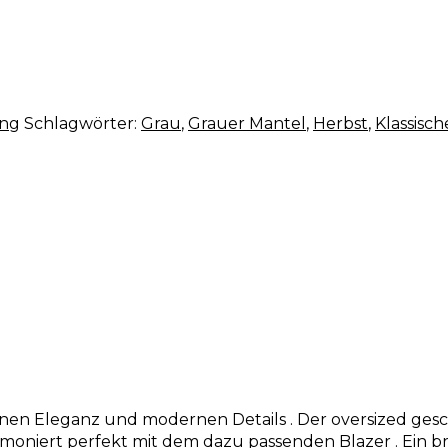
ung
Schlagwörter:
Grau
,
Grauer Mantel
,
Herbst
,
Klassisc
ninen Eleganz und modernen Details . Der oversized ge
moniert perfekt mit dem dazu passenden Blazer . Ein bre