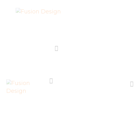
SHOP
PROJEKTE
EVENTS
ÜBER FUSION
DESIGN E.V.
IMPRESSUM
LIEFERUNG UND
RÜCKGABE