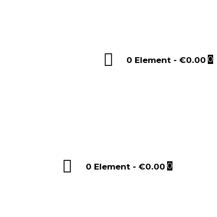
0 Element
-
€0.00
0
Sign in
0 Element
-
€0.00
0